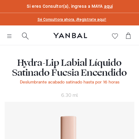
text.skipToContent
text.skipToNavigation
Si eres Consultor(a), ingresa a MAYA
aquí
Sé Consultora ahora. ¡Regístrate aquí!
Hydra-Lip Labial Líquido
Satinado Fucsia Encendido
Deslumbrante acabado satinado hasta por 16 horas
6.30 ml