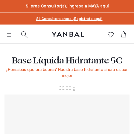
text.skipToContent
text.skipToNavigation
Si eres Consultor(a), ingresa a MAYA
aquí
Sé Consultora ahora. ¡Regístrate aquí!
Base Líquida Hidratante 5C
¿Pensabas que era buena? Nuestra base hidratante ahora es aún
mejor
30.00 g