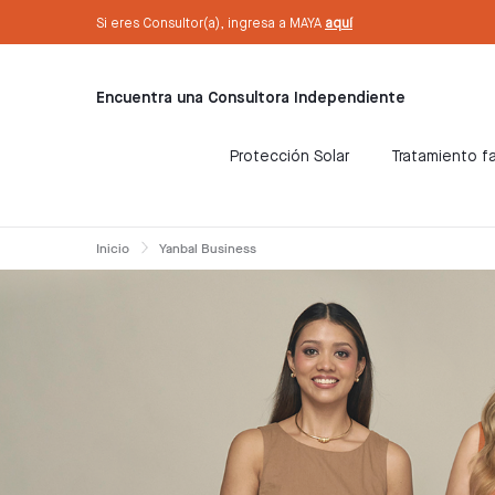
text.skipToContent
text.skipToNavigation
Sé Consultora ahora. ¡Regístrate aquí!
Si eres Consultor(a), ingresa a MAYA
aquí
Encuentra una Consultora Independiente
Protección Solar
Tratamiento fa
Inicio
Yanbal Business