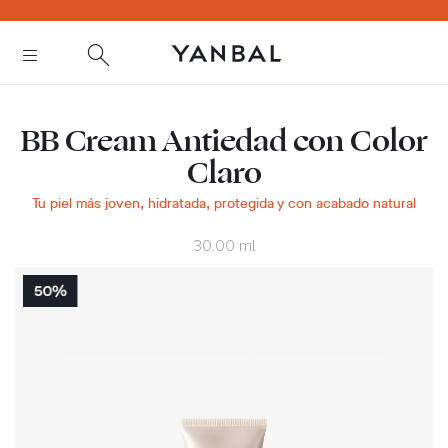
text.skipToContent
text.skipToNavigation
BB Cream Antiedad con Color
Claro
Tu piel más joven, hidratada, protegida y con acabado natural
30.00 ml