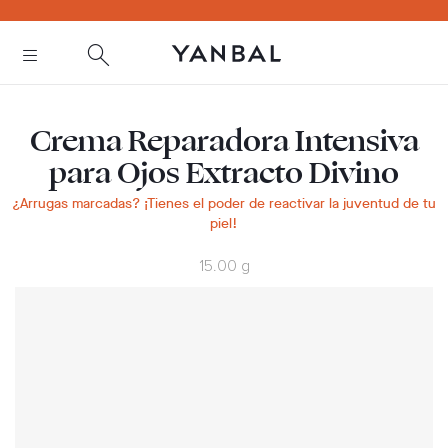
text.skipToContent
text.skipToNavigation
Crema Reparadora Intensiva
para Ojos Extracto Divino
¿Arrugas marcadas? ¡Tienes el poder de reactivar la juventud de tu
piel!
15.00 g