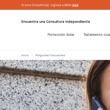
text.skipToContent
text.skipToNavigation
Si eres Consultor(a), ingresa a MAYA
aquí
Encuentra una Consultora Independiente
Protección Solar
Tratamiento co
Inicio
Preguntas Frecuentes