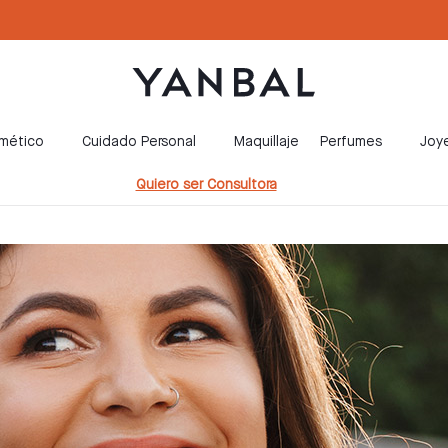
smético
Cuidado Personal
Maquillaje
Perfumes
Joye
Quiero ser Consultora