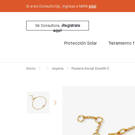
text.skipToContent
text.skipToNavigation
Si eres Consultor(a), ingresa a MAYA
aquí
Sé Consultora,
¡Regístrate
aquí!
Protección Solar
Tratamiento f
Inicio
Joyería
Pulsera Inicial Doretti C