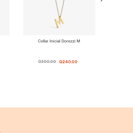
Collar Inicial Dorezzi M
Colla
Q300.00
Q30
Q240.00