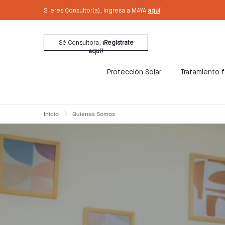
text.skipToContent
text.skipToNavigation
Si eres Consultor(a), ingresa a MAYA
aquí
Sé Consultora,
¡Regístrate
aquí!
Protección Solar
Tratamiento f
Inicio
Quiénes Somos