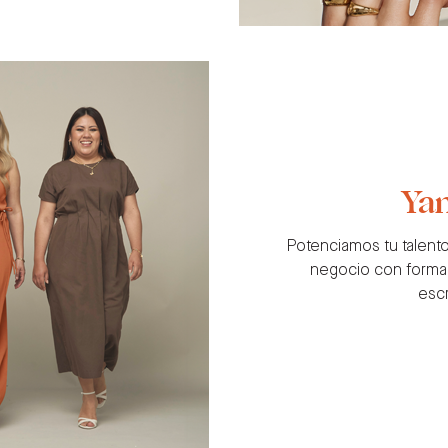
Yan
Potenciamos tu talent
negocio con formac
escr