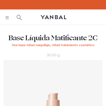
text.skipToContent
text.skipToNavigation
Base Líquida Matificante 2C
Una base mitad maquillaje, mitad tratamiento cosmético
30.00 g