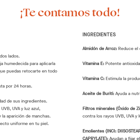
¡Te contamos todo!
INGREDIENTES
Almidón de Arroz:
Reduce el e
odos lados.
ja humedecida para aplicarla
Vitamina E:
Potente antioxida
que puedas retocarte en todo
Vitamina C:
Estimula la produ
ta por 24 horas.
Aceite de Burití:
Ayuda a nutri
vidad de sus ingredientes.
 UVB, UVA y luz azul,
Filtros minerales (Óxido de Z
 la aparición de manchas.
contra los rayos UVB, UVA y l
cto uniforme en tu piel.
Emolientes (INCI: DIISOSTE
CAPRYLATE):
Ayudan a fijar el