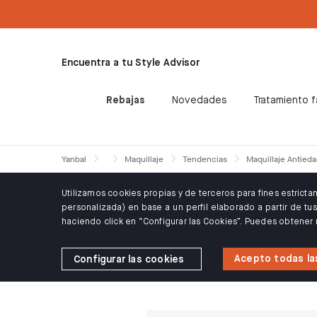
text.skipToContent
text.skipToNavigation
ÓN WELCOME10: 10% DTO PARA CLIENTES NUEVOS
Encuentra a tu Style Advisor
Rebajas
Novedades
Tratamiento f
Yanbal
Maquillaje
Tendencias
Maquillaje Antied
Utilizamos cookies propias y de terceros para fines estrict
personalizada) en base a un perfil elaborado a partir de t
haciendo click en “Configurar las Cookies”. Puedes obtener
Acepto todas la
Configurar las cookies