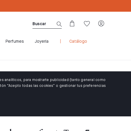
CUPÓN WELCOME10: 10% DTO PARA CLIENTES 
Perfumes
Joyería
Catálogo
es analíticos, para mostrarte publicidad (tanto general como
tón “Acepto todas las cookies” o gestionar tus preferencias