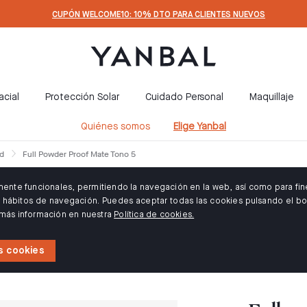
CUPÓN WELCOME10: 10% DTO PARA CLIENTES NUEVOS
acial
Protección Solar
Cuidado Personal
Maquillaje
Quiénes somos
Elige Yanbal
ad
Full Powder Proof Mate Tono 5
amente funcionales, permitiendo la navegación en la web, así como para fin
us hábitos de navegación. Puedes aceptar todas las cookies pulsando el bo
 más información en nuestra
Política de cookies.
s cookies