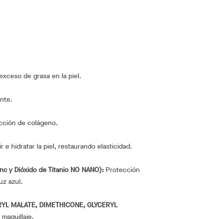
xceso de grasa en la piel.
nte.
cción de colágeno.
r e hidratar la piel, restaurando elasticidad.
inc y Dióxido de Titanio NO NANO):
Protección
uz azul.
ARYL MALATE, DIMETHICONE, GLYCERYL
 maquillaje.