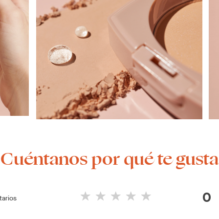
¡Cuéntanos por qué te gusta
0
arios