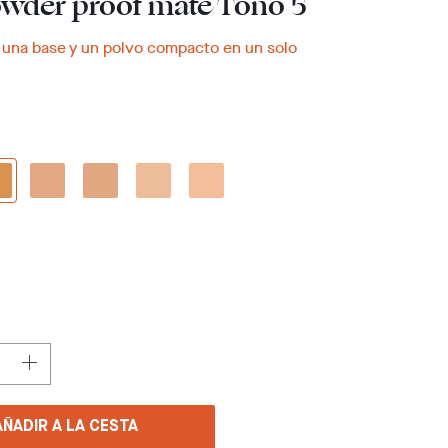
owder proof mate Tono 5
 una base y un polvo compacto en un solo
AÑADIR A LA CESTA