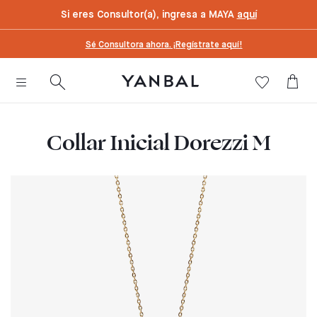
text.skipToContent
text.skipToNavigation
Si eres Consultor(a), ingresa a MAYA
aquí
Sé Consultora ahora. ¡Regístrate aquí!
Collar Inicial Dorezzi M