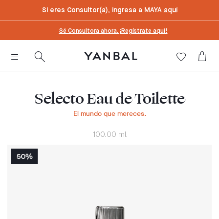
text.skipToContent
text.skipToNavigation
Si eres Consultor(a), ingresa a MAYA
aquí
Sé Consultora ahora. ¡Regístrate aquí!
Selecto Eau de Toilette
El mundo que mereces.
100.00 ml