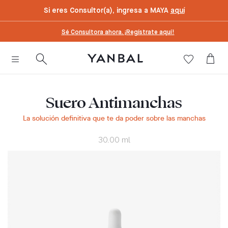
text.skipToContent
text.skipToNavigation
Si eres Consultor(a), ingresa a MAYA
aquí
Sé Consultora ahora. ¡Regístrate aquí!
Suero Antimanchas
La solución definitiva que te da poder sobre las manchas
30.00 ml