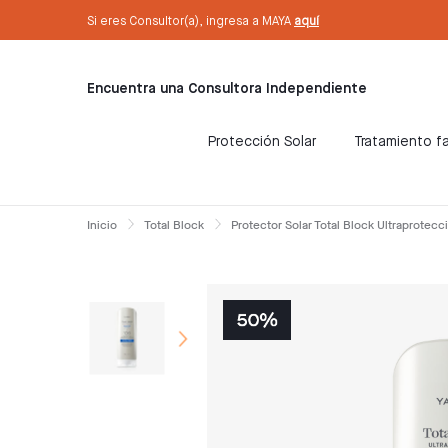
text.skipToContent
text.skipToNavigation
Sé Consultora ahora. ¡Regístrate aquí!
Si eres Consultor(a), ingresa a MAYA
aquí
Encuentra una Consultora Independiente
Protección Solar
Tratamiento fa
Inicio
Total Block
Protector Solar Total Block Ultraprote