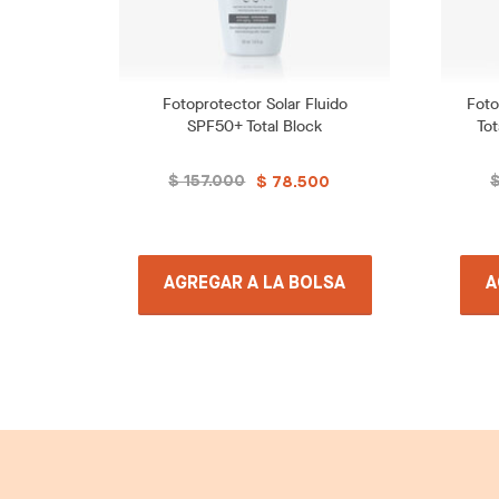
Fotoprotector Solar Fluido
Foto
SPF50+ Total Block
Tot
Dermafusión
$ 157.000
$
$ 78.500
AGREGAR A LA BOLSA
A