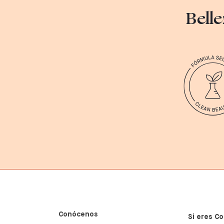
Belle
Conócenos
Si eres Co