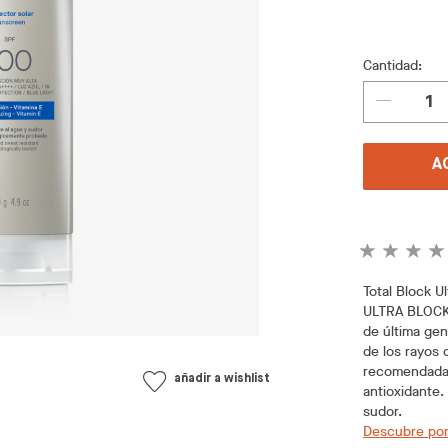
Cantidad:
A
Total Block U
ULTRA BLOCK 
de última ge
de los rayos 
recomendada 
añadir a wishlist
antioxidante.
sudor.
Descubre por