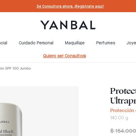
Sé Consultora ahora. ¡Regístrate aquí!
cial
Cuidado Personal
Maquillaje
Perfumes
Joye
Quiero ser Consultora
cción SPF 100 Jumbo
Protec
Ultrap
Protección 
140.00 g
$ 154.00