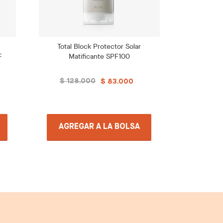
Total Block Protector Solar
Protect
F
Matificante SPF100
Ultra
$ 128.000
$ 10
$ 83.000
AGREGAR A LA BOLSA
AGRE