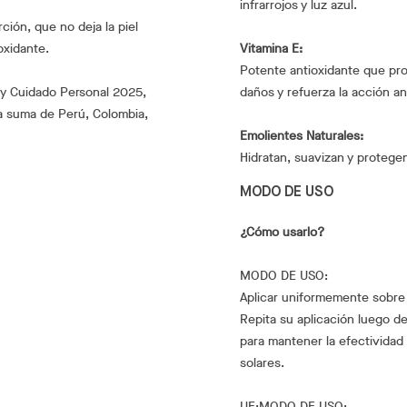
infrarrojos y luz azul.
rción, que no deja la piel
oxidante.
Vitamina E:
Potente antioxidante que prot
a y Cuidado Personal 2025,
daños y refuerza la acción a
a suma de Perú, Colombia,
Emolientes Naturales:
Hidratan, suavizan y protege
MODO DE USO
¿Cómo usarlo?
MODO DE USO:
Aplicar uniformemente sobre l
Repita su aplicación luego d
para mantener la efectividad
solares.
UE:MODO DE USO: