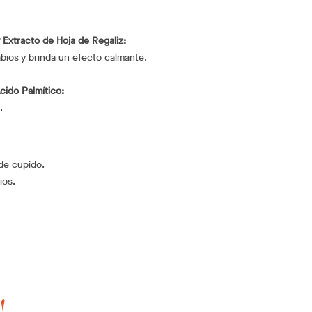
 Extracto de Hoja de Regaliz:
abios y brinda un efecto calmante.
cido Palmítico:
.
 de cupido.
ios.
!