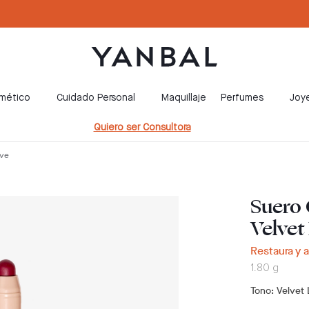
smético
Cuidado Personal
Maquillaje
Perfumes
Joye
Quiero ser Consultora
ove
Suero 
Velvet
Restaura y al
1.80 g
Tono
: Velvet