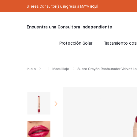
text.skipToContent
text.skipToNavigation
Si eres Consultor(a), ingresa a MAYA
aquí
Encuentra una Consultora Independiente
Protección Solar
Tratamiento co
Inicio
Maquillaje
Suero Crayón Restaurador Velvet L