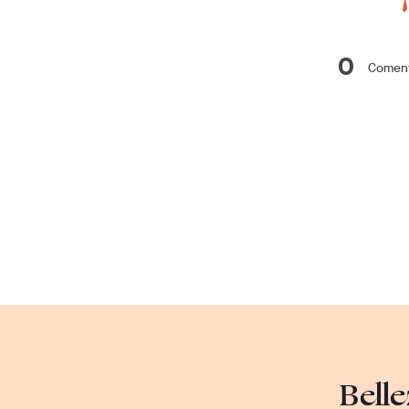
0
Coment
Belle