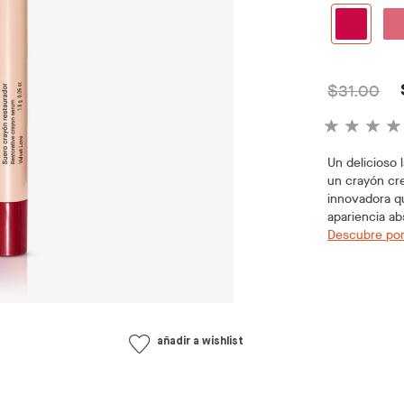
$31.00
Un delicioso 
un crayón cr
innovadora qu
apariencia a
Descubre por
añadir a wishlist