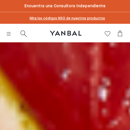
text.skipToContent
text.skipToNavigation
Encuentra una Consultora Independiente
Mira los códigos NSO de nuestros productos