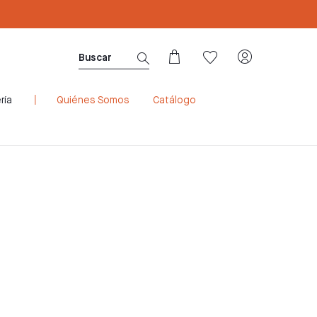
Mira los códigos NSO de nuestros produc
ría
Quiénes Somos
Catálogo