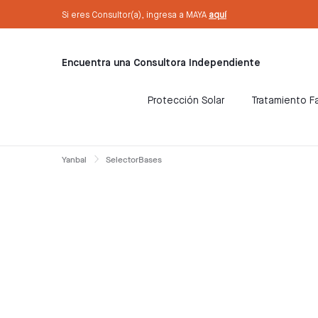
text.skipToContent
text.skipToNavigation
Mira los códigos NSO de nuestros productos
Si eres Consultor(a), ingresa a MAYA
aquí
Encuentra una Consultora Independiente
Protección Solar
Tratamiento Fa
Yanbal
SelectorBases