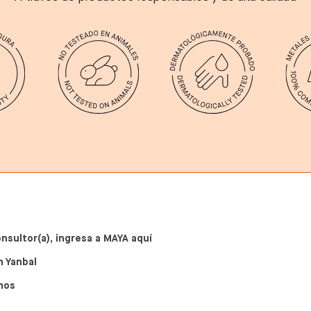
onsultor(a), ingresa a MAYA aquí
n Yanbal
nos