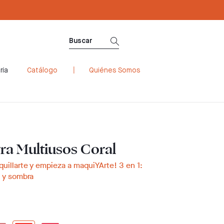
ría
Catálogo
Quiénes Somos
rra Multiusos Coral
quillarte y empieza a maquiYArte! 3 en 1:
l y sombra