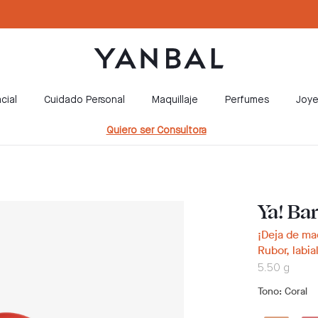
cial
Cuidado Personal
Maquillaje
Perfumes
Joye
Quiero ser Consultora
Ya! Ba
¡Deja de ma
Rubor, labia
5.50 g
Tono
: Coral