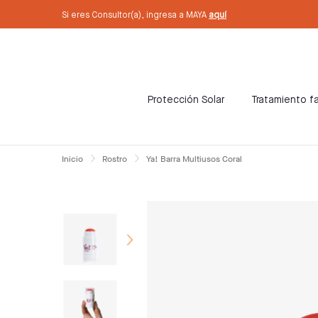
text.skipToContent
text.skipToNavigation
Si eres Consultor(a), ingresa a MAYA
aquí
Protección Solar
Tratamiento fa
Inicio
Rostro
Ya! Barra Multiusos Coral