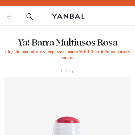
text.skipToContent
text.skipToNavigation
Ya! Barra Multiusos Rosa
¡Deja de maquillarte y empieza a maquiYArte! 3 en 1: Rubor, labial y
sombra
5.50 g