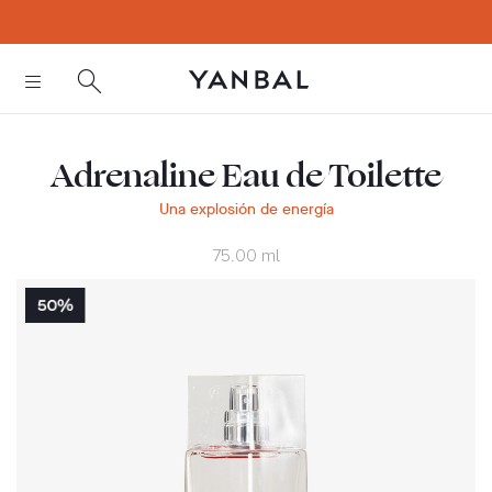
text.skipToContent
text.skipToNavigation
Adrenaline Eau de Toilette
Una explosión de energía
75.00 ml