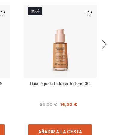
1N
Base líquida Hidratante Tono 3C
Base líqu
26,00 €
26,
16,90 €
AÑADIR A LA CESTA
AÑA