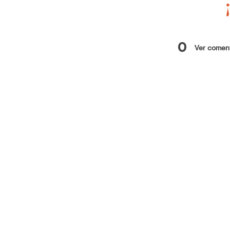
0
Ver coment