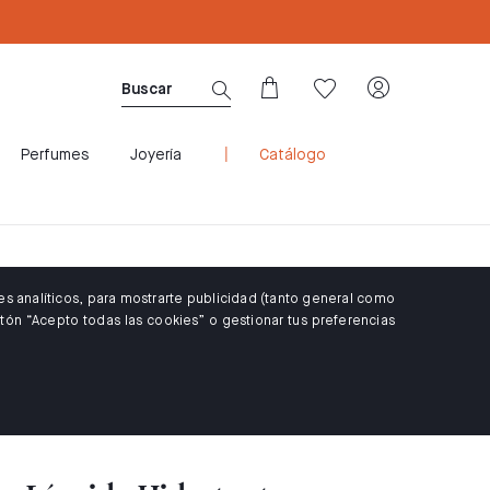
CUPÓN WELCOME10: 10% DTO PARA CLIENTES 
Perfumes
Joyería
Catálogo
es analíticos, para mostrarte publicidad (tanto general como
tón “Acepto todas las cookies” o gestionar tus preferencias