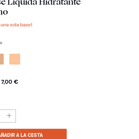
se Líquida Hidratante
no
 una sola base!
no
7,00 €
AÑADIR A LA CESTA