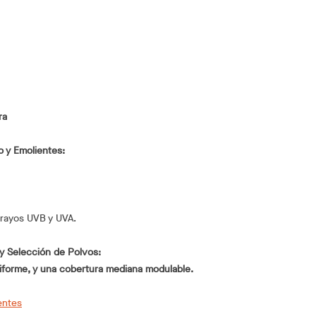
ra
o y Emolientes:
 rayos UVB y UVA.
y Selección de Polvos:
iforme, y una cobertura mediana modulable.
entes