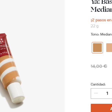
Ya! Ba
Media
¡2 pasos en
22 g
Tono
: Media
14,00 €
Cantidad: