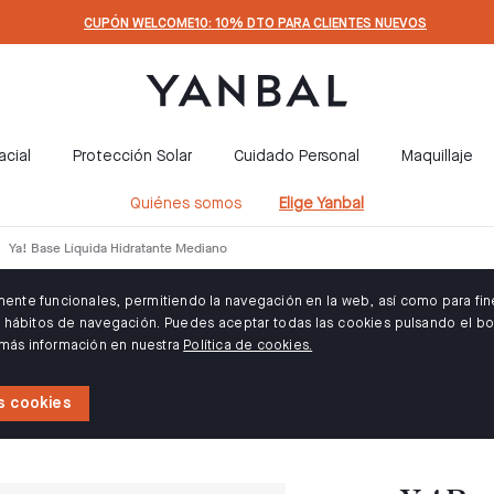
CUPÓN WELCOME10: 10% DTO PARA CLIENTES NUEVOS
acial
Protección Solar
Cuidado Personal
Maquillaje
Quiénes somos
Elige Yanbal
Ya! Base Líquida Hidratante Mediano
amente funcionales, permitiendo la navegación en la web, así como para fin
us hábitos de navegación. Puedes aceptar todas las cookies pulsando el bo
 más información en nuestra
Política de cookies.
s cookies