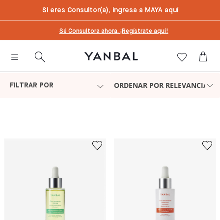
text.skipToContent
text.skipToNavigation
Si eres Consultor(a), ingresa a MAYA
aquí
Sé Consultora ahora. ¡Regístrate aquí!
ORDENAR POR RELEVANCIA
FILTRAR POR