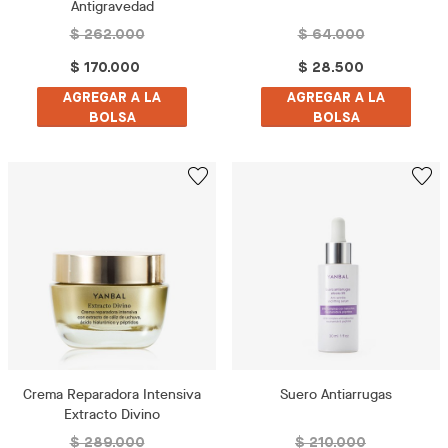
Antigravedad
$ 262.000
$ 64.000
$ 170.000
$ 28.500
AGREGAR A LA
AGREGAR A LA
BOLSA
BOLSA
Crema Reparadora Intensiva
Suero Antiarrugas
Extracto Divino
$ 289.000
$ 210.000