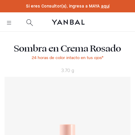
text.skipToContent
text.skipToNavigation
Si eres Consultor(a), ingresa a MAYA
aquí
Sombra en Crema Rosado
24 horas de color intacto en tus ojos*
3.70 g