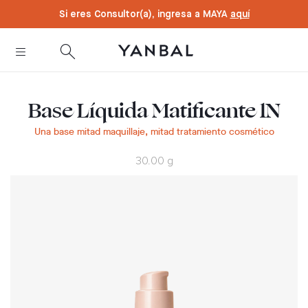
text.skipToContent
text.skipToNavigation
Si eres Consultor(a), ingresa a MAYA
aquí
Base Líquida Matificante 1N
Una base mitad maquillaje, mitad tratamiento cosmético
30.00 g