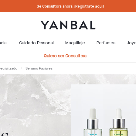
Sé Consultora ahora. ¡Regístrate aquí!
cial
Cuidado Personal
Maquillaje
Perfumes
Joye
Quiero ser Consultora
pecializado
Serums Faciales