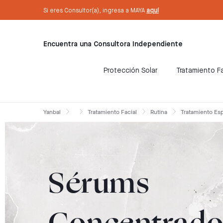
text.skipToContent
text.skipToNavigation
Mira los códigos NSO de nuestros productos
Si eres Consultor(a), ingresa a MAYA
aquí
Encuentra una Consultora Independiente
Protección Solar
Tratamiento Fa
Yanbal
Tratamiento Facial
Rutina
Tratamiento Es
Sérums