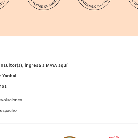
onsultor(a), ingresa a MAYA aquí
n Yanbal
nos
evoluciones
despacho