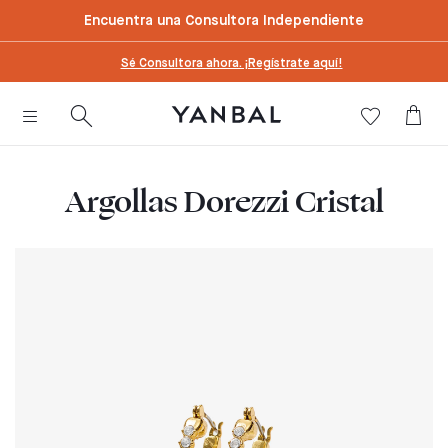
text.skipToContent
text.skipToNavigation
Encuentra una Consultora Independiente
Sé Consultora ahora. ¡Regístrate aquí!
Argollas Dorezzi Cristal