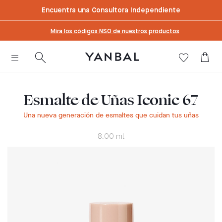
text.skipToContent
text.skipToNavigation
Encuentra una Consultora Independiente
Mira los códigos NSO de nuestros productos
Esmalte de Uñas Iconic 67
Una nueva generación de esmaltes que cuidan tus uñas
8.00 ml