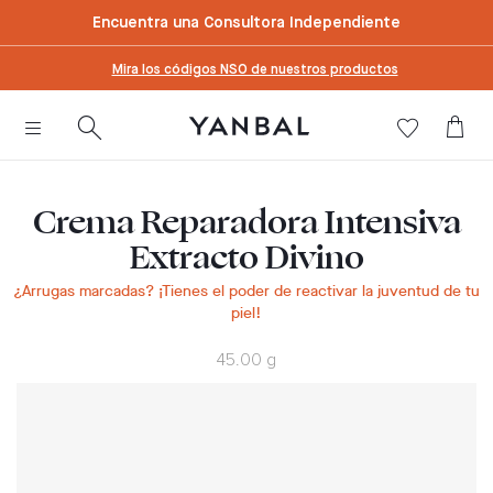
text.skipToContent
text.skipToNavigation
Encuentra una Consultora Independiente
Mira los códigos NSO de nuestros productos
Crema Reparadora Intensiva
Extracto Divino
¿Arrugas marcadas? ¡Tienes el poder de reactivar la juventud de tu
piel!
45.00 g