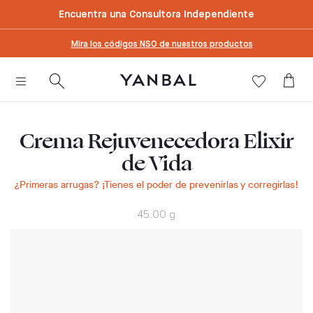
text.skipToContent
text.skipToNavigation
Encuentra una Consultora Independiente
Mira los códigos NSO de nuestros productos
Crema Rejuvenecedora Elixir
de Vida
¿Primeras arrugas? ¡Tienes el poder de prevenirlas y corregirlas!
45.00 g