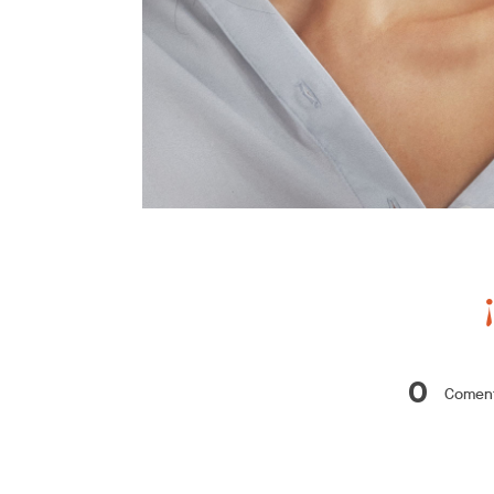
0
Coment