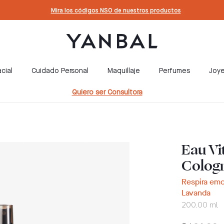
Mira los códigos NSO de nuestros productos
cial
Cuidado Personal
Maquillaje
Perfumes
Joye
Quiero ser Consultora
Eau Vi
Colog
Respira emo
Lavanda
200.00 ml