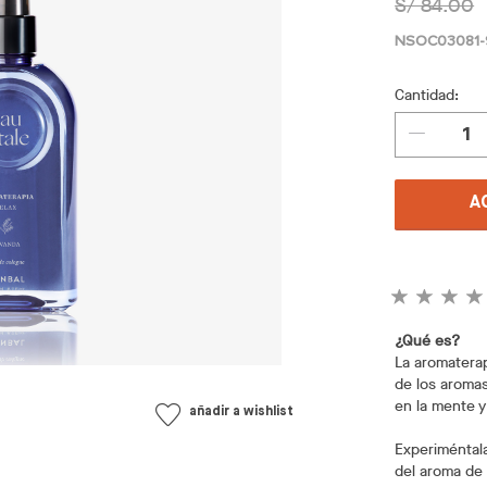
S/ 84.00
NSOC03081
Cantidad:
A
¿Qué es?
La aromaterap
de los aroma
en la mente y 
añadir a wishlist
Experiméntal
del aroma de