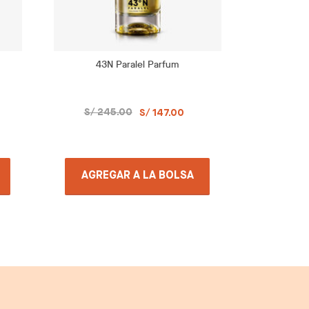
43N Paralel Parfum
Musk Ho
S/ 245.00
S/ 147.00
AGRE
AGREGAR A LA BOLSA