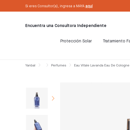
text.skipToContent
text.skipToNavigation
Sé Consultora ahora. ¡Regístrate aquí!
Si eres Consultor(a), ingresa a MAYA
aquí
Encuentra una Consultora Independiente
Protección Solar
Tratamiento Fa
Yanbal
Perfumes
Eau Vitale Lavanda Eau De Cologne