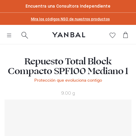
text.skipToContent
text.skipToNavigation
Encuentra una Consultora Independiente
Mira los códigos NSO de nuestros productos
Repuesto Total Block
Compacto SPF100 Mediano 1
Protección que evoluciona contigo
9.00 g