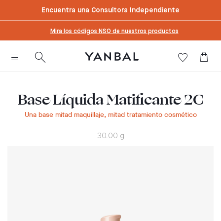
text.skipToContent
text.skipToNavigation
Encuentra una Consultora Independiente
Mira los códigos NSO de nuestros productos
Base Líquida Matificante 2C
Una base mitad maquillaje, mitad tratamiento cosmético
30.00 g