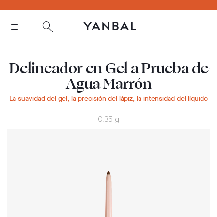
text.skipToContent
text.skipToNavigation
Delineador en Gel a Prueba de
Agua Marrón
La suavidad del gel, la precisión del lápiz, la intensidad del líquido
0.35 g