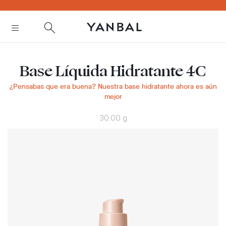
text.skipToContent
text.skipToNavigation
Base Líquida Hidratante 4C
¿Pensabas que era buena? Nuestra base hidratante ahora es aún
mejor
30.00 g