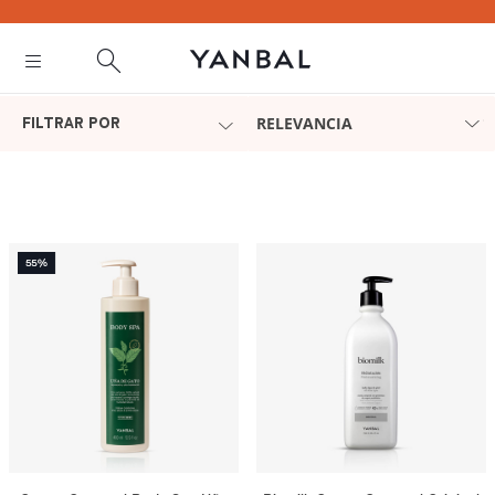
text.skipToContent
text.skipToNavigation
RELEVANCIA
FILTRAR POR