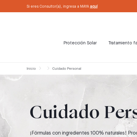
text.skipToContent
text.skipToNavigation
Si eres Consultor(a), ingresa a MAYA
aquí
Protección Solar
Tratamiento fa
Inicio
Cuidado Personal
Cuidado Per
¡Fórmulas con ingredientes 100% naturales! Pro