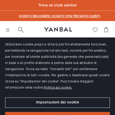
text.skipToContent
text.skipToNavigation
Trova un style advisor
SCONTO WELCOME10: SCONTO 10% PER NUOVI CLIENTI
Utilizziamo cookie propri e di terzi per fini strettamente funzionali,
permettendo la navigazione nel sito web, nonché per fini analitici,
per mostrare all'utente pubblicità (sia generale che personalizzata)
in base a un profilo elaborato a partire dalle sue abitudini di
navigazione. Tocca sul tasto “Consenti tutti” per confermare
l'installazione di tutti i cookie. Per gestire o disattivare questi cookie
clicca su “Impostazioni dei cookie”. Puoi trovare maggiori
informazioni nella nostra
Politica sui cookie.
Impostazioni dei cookie