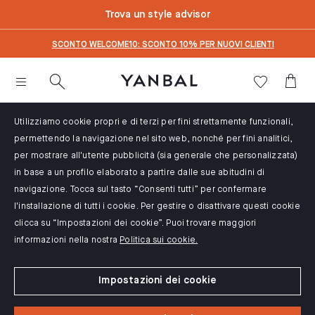
text.skipToContent
text.skipToNavigation
Trova un style advisor
SCONTO WELCOME10: SCONTO 10% PER NUOVI CLIENTI
Utilizziamo cookie propri e di terzi per fini strettamente funzionali,
permettendo la navigazione nel sito web, nonché per fini analitici,
per mostrare all'utente pubblicità (sia generale che personalizzata)
in base a un profilo elaborato a partire dalle sue abitudini di
navigazione. Tocca sul tasto “Consenti tutti” per confermare
l'installazione di tutti i cookie. Per gestire o disattivare questi cookie
clicca su “Impostazioni dei cookie”. Puoi trovare maggiori
informazioni nella nostra
Politica sui cookie.
Impostazioni dei cookie