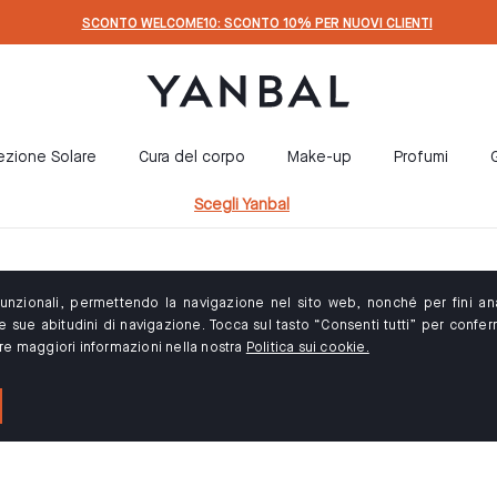
SCONTO WELCOME10: SCONTO 10% PER NUOVI CLIENTI
ezione Solare
Cura del corpo
Make-up
Profumi
G
Scegli Yanbal
 funzionali, permettendo la navigazione nel sito web, nonché per fini anal
 sue abitudini di navigazione. Tocca sul tasto “Consenti tutti” per conferma
are maggiori informazioni nella nostra
Politica sui cookie.