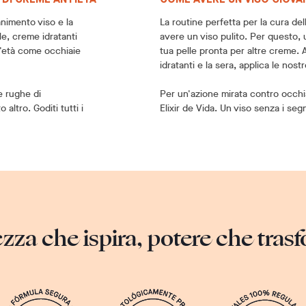
vanimento viso e la
La routine perfetta per la cura del
le, creme idratanti
avere un viso pulito. Per questo, 
ll'età come occhiaie
tua pelle pronta per altre creme. A
idratanti e la sera, applica le nost
e rughe di
Per un'azione mirata contro occhi
 altro. Goditi tutti i
Elixir de Vida. Un viso senza i segn
ezza che ispira, potere che tras