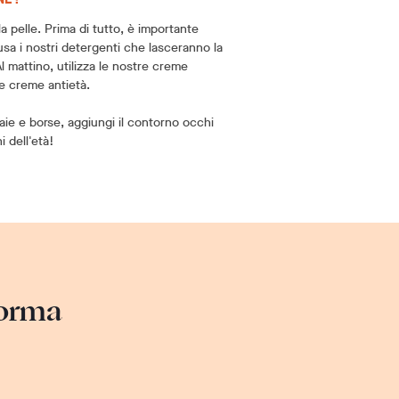
la pelle. Prima di tutto, è importante
usa i nostri detergenti che lasceranno la
l mattino, utilizza le nostre creme
re creme antietà.
aie e borse, aggiungi il contorno occhi
i dell'età!
forma