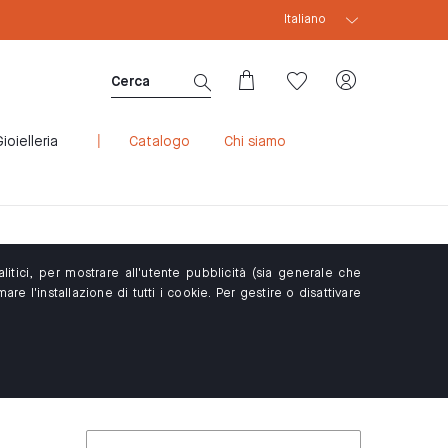
Italiano
SCONTO WELCOME10: SCONTO 10% PER NUOVI 
ioielleria
Catalogo
Chi siamo
itici, per mostrare all'utente pubblicità (sia generale che
re l'installazione di tutti i cookie. Per gestire o disattivare