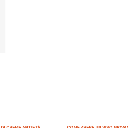
 DI CREME ANTIETÀ
COME AVERE UN VISO GIOVA