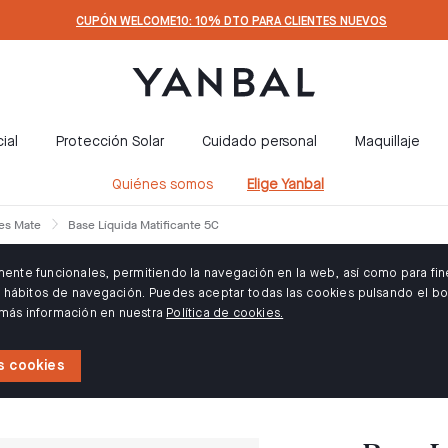
CUPÓN WELCOME10: 10% DTO PARA CLIENTES NUEVOS
ial
Protección Solar
Cuidado personal
Maquillaje
Quiénes somos
Elige Yanbal
les Mate
Base Líquida Matificante 5C
amente funcionales, permitiendo la navegación en la web, así como para fin
us hábitos de navegación. Puedes aceptar todas las cookies pulsando el bo
 más información en nuestra
Política de cookies.
s cookies