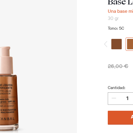
Base L
Una base mi
30 gr
Tono
: 5C
26,00 €
Cantidad: