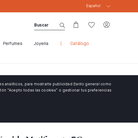
Español
CUPÓN WELCOME10: 10% DTO PARA CLIENTES 
Perfumes
Joyería
Catálogo
es analíticos, para mostrarte publicidad (tanto general como
tón “Acepto todas las cookies” o gestionar tus preferencias