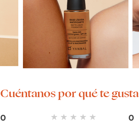
¡Cuéntanos por qué te gusta
0
0