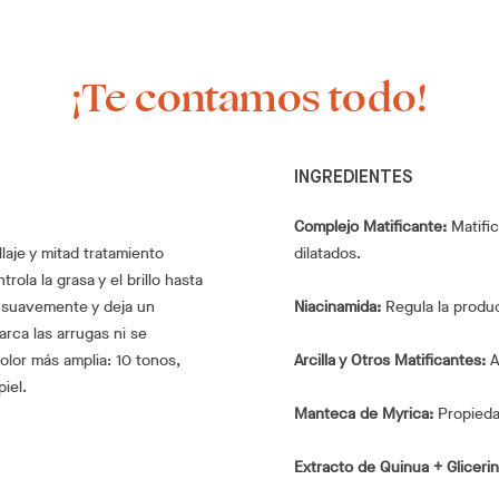
¡Te contamos todo!
INGREDIENTES
Complejo Matificante:
Matific
laje y mitad tratamiento
dilatados.
rola la grasa y el brillo hasta
za suavemente y deja un
Niacinamida:
Regula la producc
rca las arrugas ni se
olor más amplia: 10 tonos,
Arcilla y Otros Matificantes:
A
iel.
Manteca de Myrica:
Propiedad
Extracto de Quinua + Glicerin