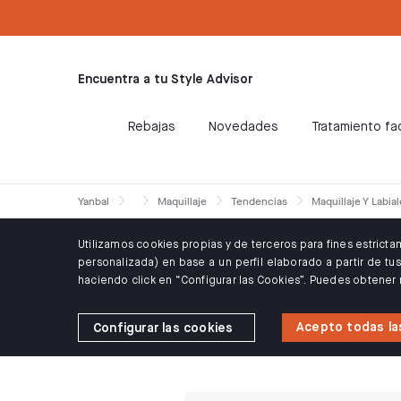
text.skipToContent
text.skipToNavigation
ÓN WELCOME10: 10% DTO PARA CLIENTES NUEVOS
Encuentra a tu Style Advisor
Rebajas
Novedades
Tratamiento fac
Yanbal
Maquillaje
Tendencias
Maquillaje Y Labia
Utilizamos cookies propias y de terceros para fines estrict
personalizada) en base a un perfil elaborado a partir de t
haciendo click en “Configurar las Cookies”. Puedes obtener
Acepto todas la
Configurar las cookies