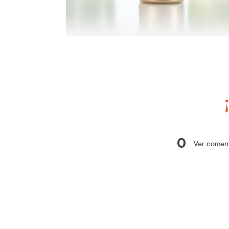
0
Ver coment