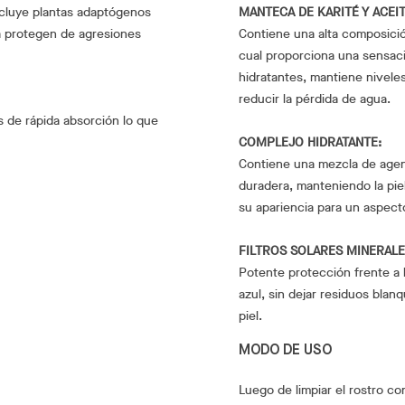
incluye plantas adaptógenos
MANTECA DE KARITÉ Y ACEIT
la protegen de agresiones
Contiene una alta composición
cual proporciona una sensaci
hidratantes, mantiene nivele
reducir la pérdida de agua.
Es de rápida absorción lo que
COMPLEJO HIDRATANTE:
Contiene una mezcla de age
duradera, manteniendo la piel
su apariencia para un aspect
FILTROS SOLARES MINERALE
Potente protección frente a 
azul, sin dejar residuos blan
piel.
MODO DE USO
Luego de limpiar el rostro con 