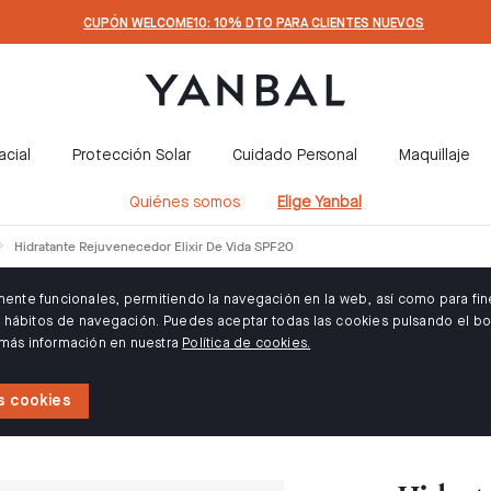
CUPÓN WELCOME10: 10% DTO PARA CLIENTES NUEVOS
acial
Protección Solar
Cuidado Personal
Maquillaje
Quiénes somos
Elige Yanbal
Hidratante Rejuvenecedor Elixir De Vida SPF20
amente funcionales, permitiendo la navegación en la web, así como para fin
us hábitos de navegación. Puedes aceptar todas las cookies pulsando el bo
 más información en nuestra
Política de cookies.
s cookies