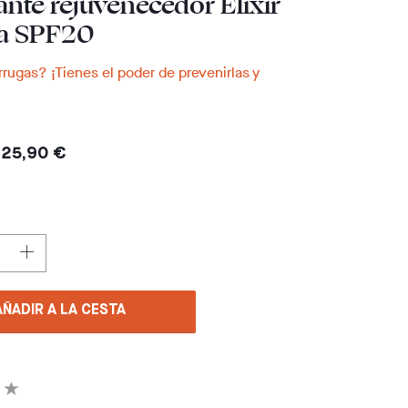
ante rejuvenecedor Elixir
da SPF20
rrugas? ¡Tienes el poder de prevenirlas y
25,90 €
AÑADIR A LA CESTA