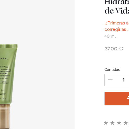
Hidrat
de Vi
¿Primeras a
corregirlas!
40 ml
37,00 €
Cantidad: