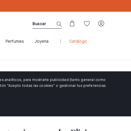
CUPÓN WELCOME10: 10% DTO PARA CLIENTES 
Perfumes
Joyería
Catálogo
es analíticos, para mostrarte publicidad (tanto general como
tón “Acepto todas las cookies” o gestionar tus preferencias