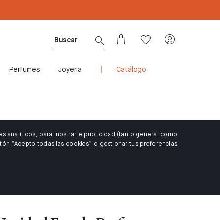
CUPÓN WELCOME10: 10% DTO PARA CLIENTES 
Perfumes
Joyería
Catálogo
es analíticos, para mostrarte publicidad (tanto general como
tón “Acepto todas las cookies” o gestionar tus preferencias