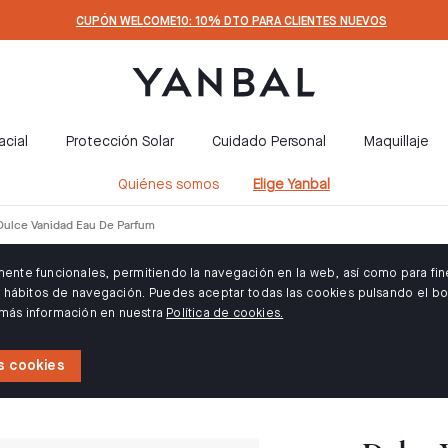
CUPÓN WELCOME10: 10% DTO PARA CLIENTES NUEVOS
acial
Protección Solar
Cuidado Personal
Maquillaje
Quiénes somos
Elige Yanbal
Dulce Vanidad Eau De Parfum
amente funcionales, permitiendo la navegación en la web, así como para fin
us hábitos de navegación. Puedes aceptar todas las cookies pulsando el bo
 más información en nuestra
Política de cookies.
s cookies