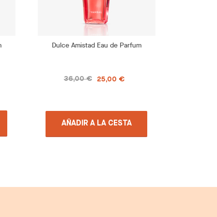
m
Dulce Amistad Eau de Parfum
Mix & Ch
36,00 €
25,00 €
AÑA
AÑADIR A LA CESTA