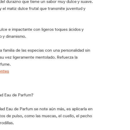
a del durazno que tiene un sabor muy dulce y suave.
y el matiz dulce frutal que transmite juventud y
ulce e impactante con ligeros toques ácidos y
llo y dinamismo.
a familia de las especias con una personalidad sin
 a su vez ligeramente mentolado. Refuerza la
rfume.
entes
ad Eau de Parfum?
dad Eau de Parfum se note aún más, es aplicarla en
tos de pulso, como las muecas, el cuello, el pecho
odillas.