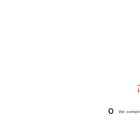
0
Ver coment