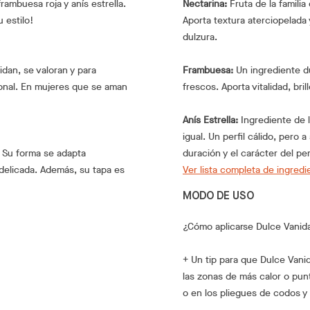
ambuesa roja y anís estrella.
Nectarina:
Fruta de la famili
 estilo!
Aporta textura aterciopelada 
dulzura.
dan, se valoran y para
Frambuesa:
Un ingrediente d
sonal. En mujeres que se aman
frescos. Aporta vitalidad, bri
Anís Estrella:
Ingrediente de l
igual. Un perfil cálido, pero
. Su forma se adapta
duración y el carácter del pe
elicada. Además, su tapa es
Ver lista completa de ingredi
MODO DE USO
¿Cómo aplicarse Dulce Vanid
+ Un tip para que Dulce Vani
las zonas de más calor o pun
o en los pliegues de codos y r