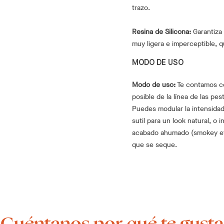
trazo.
Resina de Silicona:
Garantiza 
muy ligera e imperceptible, q
MODO DE USO
Modo de uso:
Te contamos có
posible de la línea de las pes
Puedes modular la intensidad
sutil para un look natural, o
acabado ahumado (smokey eyes)
que se seque.
¡Cuéntanos por qué te gusta