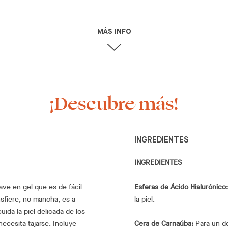
MÁS INFO
¡Descubre más!
INGREDIENTES
INGREDIENTES
uave en gel que es de fácil
Esferas de Ácido Hialurónico:
nsfiere, no mancha, es a
la piel.
ida la piel delicada de los
ecesita tajarse. Incluye
Cera de Carnaúba:
Para un de