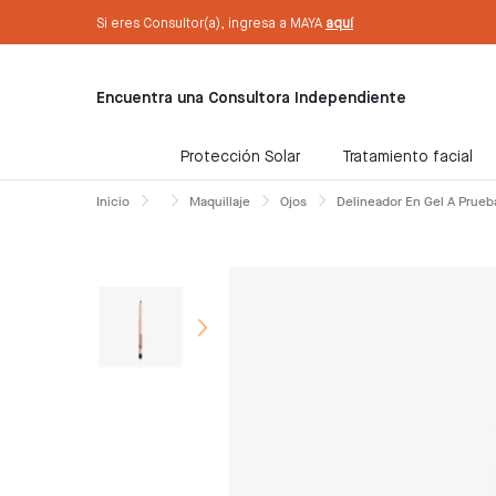
text.skipToContent
text.skipToNavigation
Sé Consultora ahora. ¡Regístrate aquí!
Si eres Consultor(a), ingresa a MAYA
aquí
Encuentra una Consultora Independiente
Protección Solar
Tratamiento facial
Inicio
Maquillaje
Ojos
Delineador En Gel A Prueb