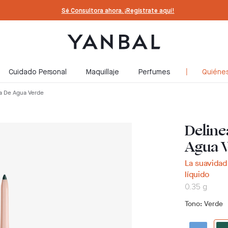
Sé Consultora ahora. ¡Regístrate aquí!
Cuidado Personal
Maquillaje
Perfumes
Quiéne
a De Agua Verde
Deline
Agua 
La suavidad 
líquido
0.35 g
Tono
: Verde