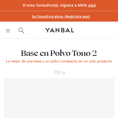
text.skipToContent
text.skipToNavigation
Si eres Consultor(a), ingresa a MAYA
aquí
Sé Consultora ahora. ¡Regístrate aquí!
Base en Polvo Tono 2
Lo mejor de una base y un polvo compacto en un solo producto
7.00 g