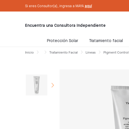
text.skipToContent
text.skipToNavigation
Sé Consultora ahora. ¡Regístrate aquí!
Si eres Consultor(a), ingresa a MAYA
aquí
Encuentra una Consultora Independiente
Protección Solar
Tratamiento facial
Inicio
Tratamiento Facial
Líneas
Pigment Control