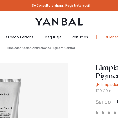
Sé Consultora ahora. ¡Regístrate aquí!
Cuidado Personal
Maquillaje
Perfumes
Quiéne
Limpiador Acción Antimanchas Pigment Control
Limpi
Pigmen
¡El limpiado
120.00 ml
$21.00