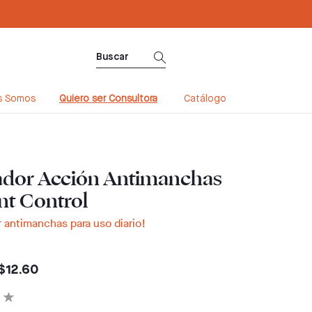
Sé Consultora ahora. ¡Regístrate aquí!
s Somos
Quiero ser Consultora
Catálogo
ador Acción Antimanchas
t Control
r antimanchas para uso diario!
$12.60