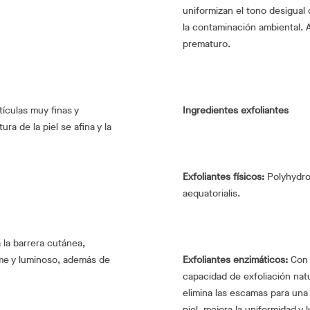
uniformizan el tono desigual 
la contaminación ambiental. 
prematuro.
tículas muy finas y
Ingredientes exfoliantes
ra de la piel se afina y la
Exfoliantes físicos:
Polyhydro
aequatorialis.
 la barrera cutánea,
rme y luminoso, además de
Exfoliantes enzimáticos:
Con 
capacidad de exfoliación natur
elimina las escamas para una 
piel, mejora la uniformidad y 