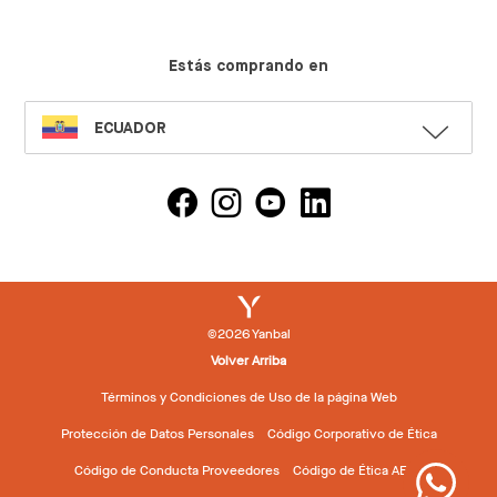
Estás comprando en
SELECT
ECUADOR
LANGUAGE
©2026 Yanbal
Volver Arriba
Términos y Condiciones de Uso de la página Web
Protección de Datos Personales
Código Corporativo de Ética
Código de Conducta Proveedores
Código de Ética AEVD