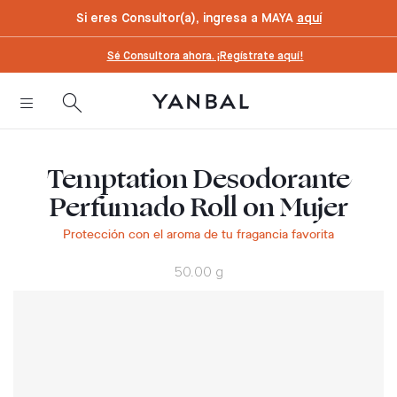
text.skipToContent
text.skipToNavigation
Si eres Consultor(a), ingresa a MAYA
aquí
Sé Consultora ahora. ¡Regístrate aquí!
Temptation Desodorante
Perfumado Roll on Mujer
Protección con el aroma de tu fragancia favorita
50.00 g