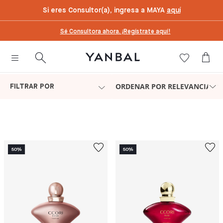
text.skipToContent
text.skipToNavigation
Si eres Consultor(a), ingresa a MAYA
aquí
Sé Consultora ahora. ¡Regístrate aquí!
ORDENAR POR RELEVANCIA
FILTRAR POR