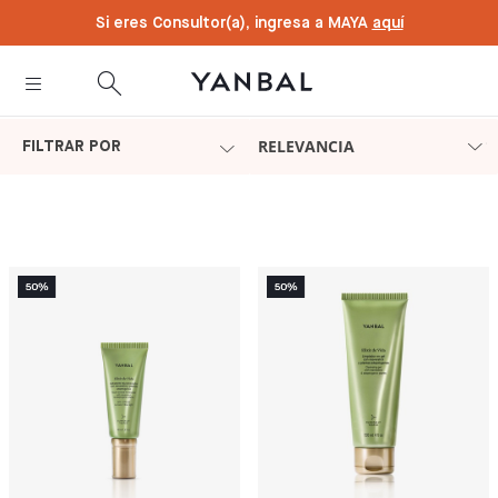
text.skipToContent
text.skipToNavigation
Si eres Consultor(a), ingresa a MAYA
aquí
RELEVANCIA
FILTRAR POR