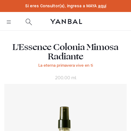
text.skipToContent
text.skipToNavigation
Si eres Consultor(a), ingresa a MAYA
aquí
L'Essence Colonia Mimosa
Radiante
La eterna primavera vive en ti
200.00 ml